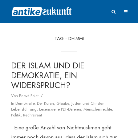
TAG
DHIMMI
DER ISLAM UND DIE
DEMOKRATIE, EIN
WIDERSPRUCH?
Von
Ecevit Polat
In
Demokratie
,
Der Koran
,
Glaube
,
Juden und Christen
,
Lebensführung
,
Lesenswerte PDF-Dateien
,
Menschenrechte
,
Politik
,
Rechtsstaat
Eine große Anzahl von Nichtmuslimen geht
immer noch davon aus, dass der Islam sich zur