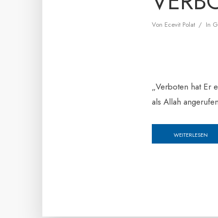
VERB
Von
Ecevit Polat
In
G
„Verboten hat Er 
als Allah angerufe
WEITERLESEN