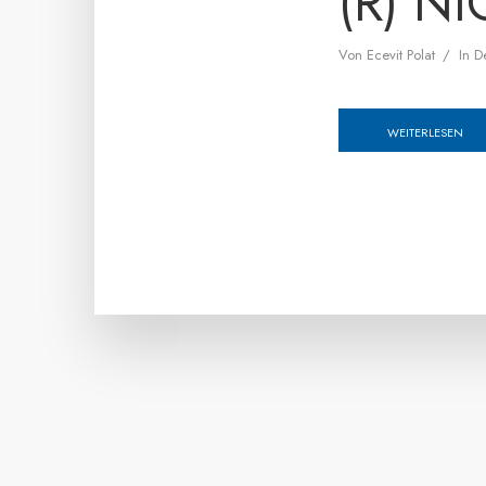
(R) N
Von
Ecevit Polat
In
D
WEITERLESEN