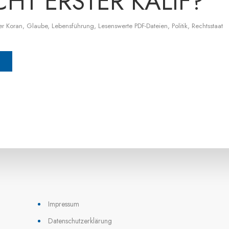
ICHT ERSTER KALIF?
er Koran
,
Glaube
,
Lebensführung
,
Lesenswerte PDF-Dateien
,
Politik
,
Rechtsstaat
Impressum
Datenschutzerklärung