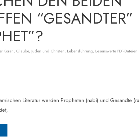
CHEN DEN BEIDEN
FFEN “GESANDTER”
PHET”?
er Koran
,
Glaube
,
Juden und Christen
,
Lebensführung
,
Lesenswerte PDF-Dateien
lamischen Literatur werden Propheten (nabi) und Gesandte (ras
et,