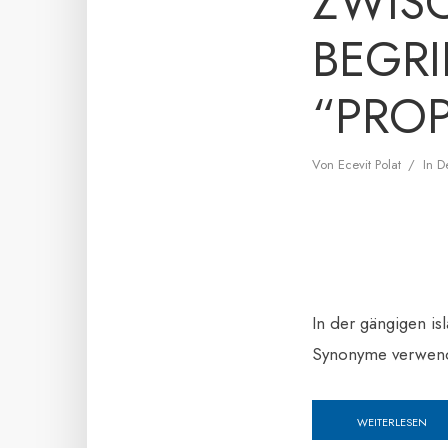
ZWIS
BEGRI
“PRO
Von
Ecevit Polat
In
D
In der gängigen is
Synonyme verwend
WEITERLESEN