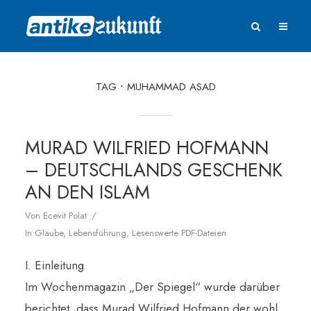
TAG
MUHAMMAD ASAD
MURAD WILFRIED HOFMANN
– DEUTSCHLANDS GESCHENK
AN DEN ISLAM
Von
Ecevit Polat
In
Glaube
,
Lebensführung
,
Lesenswerte PDF-Dateien
I. Einleitung
Im Wochenmagazin „Der Spiegel“ wurde darüber
berichtet, dass Murad Wilfried Hofmann der wohl