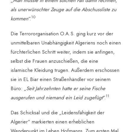
„
Man musste in einem solchen Fall damit rechnen,
als unerwünschter Zeuge auf die Abschussliste zu
10
kommen
“.
Die Terrororganisation O.A.S. ging kurz vor der
unmittelbaren Unabhängigkeit Algeriens noch einen
fürchterlichen Schritt weiter, indem sie anfingen,
selbst die Frauen anzuschießen, die eine
islamische Kleidung trugen. Außerdem erschossen
sie in EL Biar einen Straßenhändler vor seinem
Büro: „
Seit Jahrzehnten hatte er seine Fische
11
ausgerufen und niemand ein Leid zugefügt
“.
Das Schicksal und die „Leidensfähigkeit der
Algerier“ markierten einen erheblichen
Wendepunkt im Leben Hofmanns. Zum ersten Mal