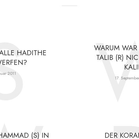
S
WARUM WAR A
ALLE HADITHE
TALIB (R) NI
ERFEN?
KALI
nuar 2011
17. Septembe
AMMAD (S) IN
DER KORA