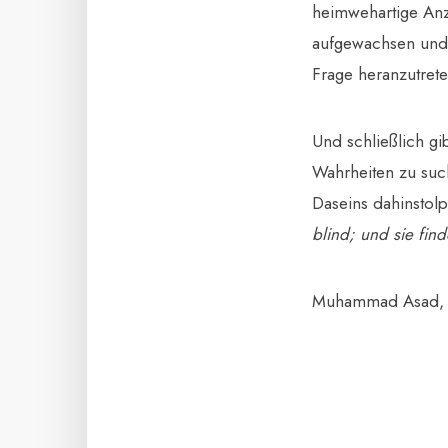
heimwehartige Anz
aufgewachsen und 
Frage heranzutrete
Und schließlich gi
Wahrheiten zu such
Daseins dahinstol
blind; und sie find
Muhammad Asad, in