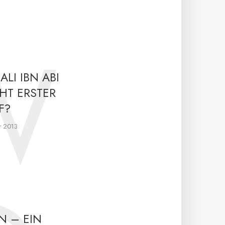
W
LI IBN ABI
CHT ERSTER
F?
r 2013
N – EIN