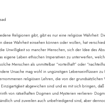
sad
dene Religionen gibt, gibt es nur eine religiöse Wahrheit. Di
en diese Wahrheit einsehen können oder wollen, hat verschie
 die Unwilligkeit so mancher Menschen, sich der Idee des Ab
s eigene Leben ethischen Imperativen zu unterwerfen, welch
olche Menschen als unmittelbar “vorteilhaft” oder “nachteilhaf
andere Ursache mag wohl in ungünstigen Lebenseinflüssen zu 
übernommenen religiösen Lehren,
die von der grundsätzlichen
 Einzigartigkeit abgewichen sind und es mit sich bringen, da
yrinth von rätselhaften Dogmen und Mysterien verlieren- Dog
ständlich und zuweilen auch unbefriedigend sind, aber denno