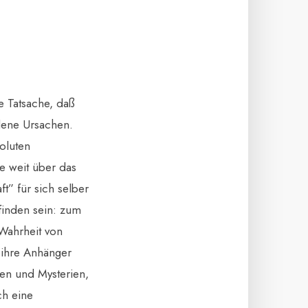
e Tatsache, daß
dene Ursachen.
soluten
e weit über das
t” für sich selber
finden sein: zum
 Wahrheit von
ß ihre Anhänger
men und Mysterien,
ch eine