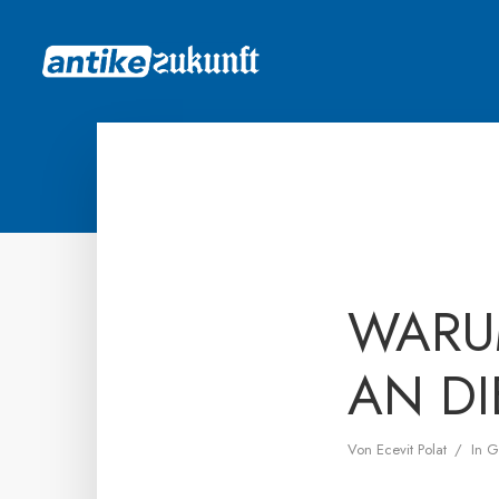
WARUM
AN DI
Von
Ecevit Polat
In
G