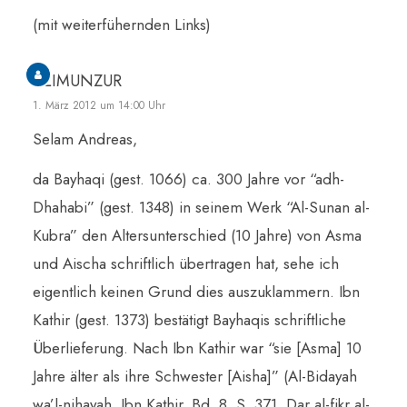
(mit weiterfühernden Links)
ALIMUNZUR
1. März 2012 um 14:00 Uhr
Selam Andreas,
da Bayhaqi (gest. 1066) ca. 300 Jahre vor “adh-
Dhahabi” (gest. 1348) in seinem Werk “Al-Sunan al-
Kubra” den Altersunterschied (10 Jahre) von Asma
und Aischa schriftlich übertragen hat, sehe ich
eigentlich keinen Grund dies auszuklammern. Ibn
Kathir (gest. 1373) bestätigt Bayhaqis schriftliche
Überlieferung. Nach Ibn Kathir war “sie [Asma] 10
Jahre älter als ihre Schwester [Aisha]” (Al-Bidayah
wa’l-nihayah, Ibn Kathir, Bd. 8, S. 371, Dar al-fikr al-