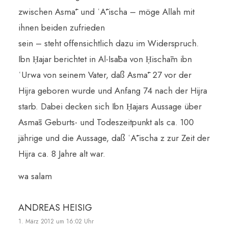
zwischen Asmā’ und ʿĀ’ischa – möge Allah mit
ihnen beiden zufrieden
sein – steht offensichtlich dazu im Widerspruch.
Ibn Ḥajar berichtet in Al-Isāba von Ḥischām ibn
ʿUrwa von seinem Vater, daß Asmā’ 27 vor der
Hijra geboren wurde und Anfang 74 nach der Hijra
starb. Dabei decken sich Ibn Ḥajars Aussage über
Asmās Geburts- und Todeszeitpunkt als ca. 100
jährige und die Aussage, daß ʿĀ’ischa z zur Zeit der
Hijra ca. 8 Jahre alt war.
wa salam
ANDREAS HEISIG
1. März 2012 um 16:02 Uhr