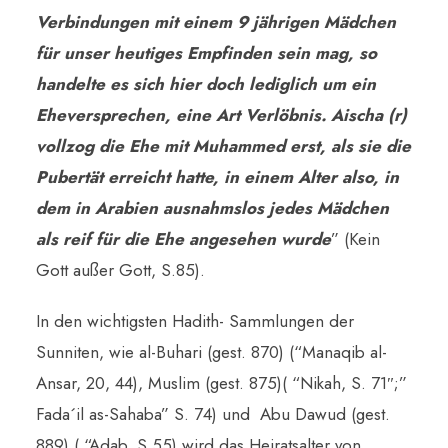
Verbindungen mit einem 9 jährigen Mädchen
für unser heutiges Empfinden sein mag, so
handelte es sich hier doch lediglich um ein
Eheversprechen, eine Art Verlöbnis. Aischa (r)
vollzog die Ehe mit Muhammed erst, als sie die
Pubertät erreicht hatte, in einem Alter also, in
dem in Arabien ausnahmslos jedes Mädchen
als reif für die Ehe angesehen wurde
” (Kein
Gott außer Gott, S.85).
In den wichtigsten Hadith- Sammlungen der
Sunniten, wie al-Buhari (gest. 870) (“Manaqib al-
Ansar, 20, 44), Muslim (gest. 875)( “Nikah, S. 71″;”
Fada´il as-Sahaba” S. 74) und Abu Dawud (gest.
889) ( “Adab, S.55) wird das Heiratsalter von