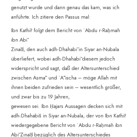
genutzt wurde und dann genau das kam, was ich
anführte. Ich zitiere den Passus mal:
Ibn Kathīr folgt dem Bericht von ʿAbdu r-Raḥmān
ibn Abī
Zinād, den auch adh-Dhahabī in Siyar an-Nubala
überliefert, wobei adh-Dhahabī diesem jedoch
widerspricht und sagt, daß der Altersunterschied
zwischen Asmā’ und ʿĀ’ischa – möge Allah mit
ihnen beiden zufrieden sein – wesentlich größer,
und zwar bis zu 19 Jahren,
gewesen sei. Ibn Ḥajars Aussagen decken sich mit
adh-Dhahabīs in Siyar an-Nubala, der von Ibn Kathīr
wiedergegebene Bericht von ʿAbdu r-Raḥmān ibn
Abī Zinād bezüglich des Altersunterschiedes