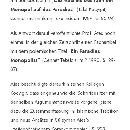
mit der Überschrift „
Die Muslime besitzen ein
Monopol auf das Paradies”
(Talat Kocyigit,
Cennet mü´minlerin Tekelindedir, 1989, S. 85-94).
Als Antwort darauf veröffentlichte Prof. Ates noch
einmal in der gleichen Zeitschrift einen Fachartikel
mit dem polemischen Titel „
Ein Paradies
Monopolist”
(Cennet Tekelcisi mi? 1990, S. 29-
37).
Ates beschuldigte daraufhin seinen Kollegen
Kocyigit, dass er genau wie die Schriftbesitzer mit
der selben Argumentationsweise vorgehe (siehe
dazu die Zusammenfassung in: Islamische Tradition
und neue Ansätze in Süleyman Ates´s
„zeitgenössischem Korankommentar“, S. 223-