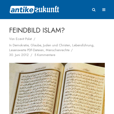
FEINDBILD ISLAM?
Von
Ecevit Polat
In
Demokratie
,
Glaube
,
Juden und Christen
,
Lebensführung
,
Lesenswerte PDF-Dateien
,
Menschenrechte
30. Juni 2012
5 Kommentare