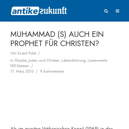
MUHAMMAD (S) AUCH EIN
PROPHET FÜR CHRISTEN?
Von
Ecevit Polat
In
Glaube
,
Juden und Christen
,
Lebensführung
,
Lesenswerte
PDF-Dateien
17. März 2013
9 Kommentare
Als im zweiten Vatikanischen Konzil (1965) in der