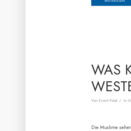
WEITERLESEN
WAS 
WESTE
Von
Ecevit Polat
In
G
Die Muslime sehen d