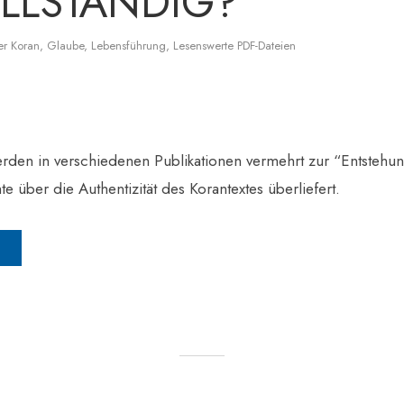
LLSTÄNDIG?
er Koran
,
Glaube
,
Lebensführung
,
Lesenswerte PDF-Dateien
werden in verschiedenen Publikationen vermehrt zur “Entstehu
te über die Authentizität des Korantextes überliefert.