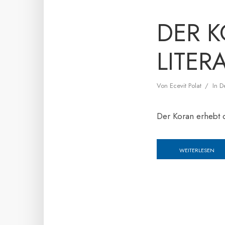
DER K
LITER
Von
Ecevit Polat
In
D
Der Koran erhebt 
WEITERLESEN