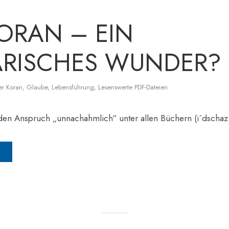
ORAN – EIN
ARISCHES WUNDER?
er Koran
,
Glaube
,
Lebensführung
,
Lesenswerte PDF-Dateien
den Anspruch „unnachahmlich“ unter allen Büchern (i´dschaz a