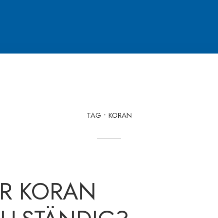
TAG
KORAN
ER KORAN