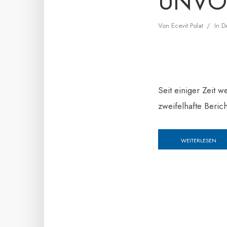
UNVO
Von
Ecevit Polat
In
D
Seit einiger Zeit 
zweifelhafte Berich
WEITERLESEN