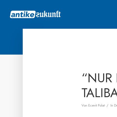
“NUR 
TALIB
Von
Ecevit Polat
In
D