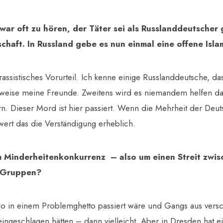
r oft zu hören, der Täter sei als Russlanddeutscher g
chaft. In Russland gebe es nun einmal eine offene Isl
 rassistisches Vorurteil. Ich kenne einige Russlanddeutsche, da
weise meine Freunde. Zweitens wird es niemandem helfen d
rn. Dieser Mord ist hier passiert. Wenn die Mehrheit der Deu
ert das die Verständigung erheblich.
 Minderheitenkonkurrenz – also um einen Streit zwis
n Gruppen?
 in einem Problemghetto passiert wäre und Gangs aus vers
ingeschlagen hätten – dann vielleicht. Aber in Dresden hat e