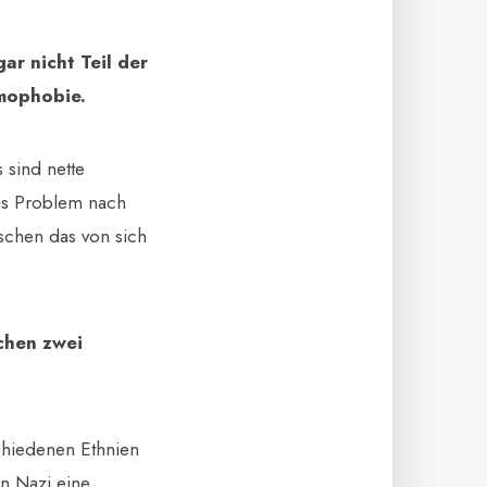
ar nicht Teil der
amophobie.
s sind nette
as Problem nach
tschen das von sich
chen zwei
chiedenen Ethnien
in Nazi eine