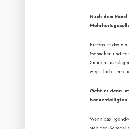
Nach dem Mord wa
Mehrheitsgesells
Erstens ist das ein
Menschen und teil
Sibirien auszulage
wegschiebt, erschw
Geht es denn um
benachteiligte
Wenn das irgendwo
sich den Schädel e