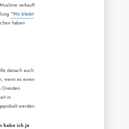
Muslime verkauft.
mlung
“Wo bleibt
nschen haben
ille danach auch.
an, wenn es einen
n Dresden.
eit in
ngepöbelt werden.
 habe ich je