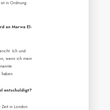
 ist in Ordnung
rd an Marwa El-
ericht. Ich und
len, wenn ich mein
enannte
l haben.
el entschuldigt?
 Zeit in London.