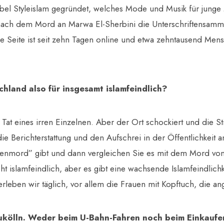
bel Styleislam gegründet, welches Mode und Musik für junge 
nach dem Mord an Marwa El-Sherbini die Unterschriftensam
 Die Seite ist seit zehn Tagen online und etwa zehntausend Me
chland also für insgesamt islamfeindlich?
 Tat eines irren Einzelnen. Aber der Ort schockiert und die St
ie Berichterstattung und den Aufschrei in der Öffentlichkeit 
enmord” gibt und dann vergleichen Sie es mit dem Mord vo
ht islamfeindlich, aber es gibt eine wachsende Islamfeindlichk
rleben wir täglich, vor allem die Frauen mit Kopftuch, die a
ukölln. Weder beim U-Bahn-Fahren noch beim Einkaufen