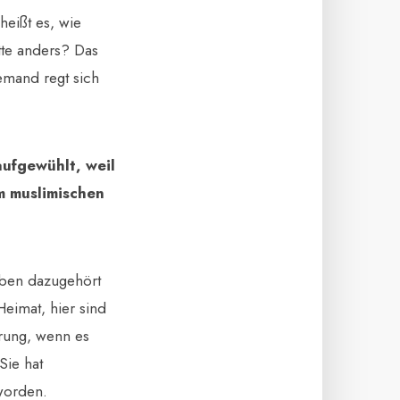
heißt es, wie
itte anders? Das
iemand regt sich
aufgewühlt, weil
m muslimischen
haben dazugehört
Heimat, hier sind
erung, wenn es
Sie hat
 worden.