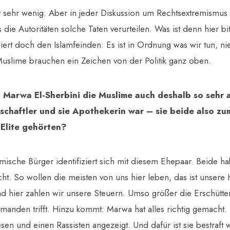
t sehr wenig. Aber in jeder Diskussion um Rechtsextremismus 
s die Autoritäten solche Taten verurteilen. Was ist denn hier b
iert doch den Islamfeinden: Es ist in Ordnung was wir tun, n
Muslime brauchen ein Zeichen von der Politik ganz oben.
 Marwa El-Sherbini die Muslime auch deshalb so sehr 
schaftler und sie Apothekerin war – sie beide also zu
 Elite gehörten?
limische Bürger identifiziert sich mit diesem Ehepaar. Beide 
ht. So wollen die meisten von uns hier leben, das ist unsere 
d hier zahlen wir unsere Steuern. Umso größer die Erschütt
manden trifft. Hinzu kommt: Marwa hat alles richtig gemacht. 
sen und einen Rassisten angezeigt. Und dafür ist sie bestraft