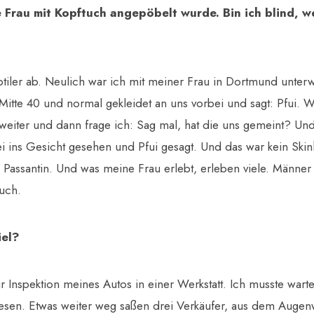
e Frau mit Kopftuch angepöbelt wurde. Bin ich blind, we
ubtiler ab. Neulich war ich mit meiner Frau in Dortmund unte
Mitte 40 und normal gekleidet an uns vorbei und sagt: Pfui. W
weiter und dann frage ich: Sag mal, hat die uns gemeint? Und
bei ins Gesicht gesehen und Pfui gesagt. Und das war kein Ski
 Passantin. Und was meine Frau erlebt, erleben viele. Männer
uch.
iel?
r Inspektion meines Autos in einer Werkstatt. Ich musste war
esen. Etwas weiter weg saßen drei Verkäufer, aus dem Augen