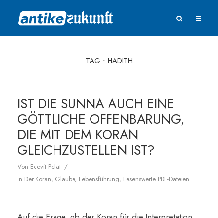
TAG
HADITH
IST DIE SUNNA AUCH EINE
GÖTTLICHE OFFENBARUNG,
DIE MIT DEM KORAN
GLEICHZUSTELLEN IST?
Von
Ecevit Polat
In
Der Koran
,
Glaube
,
Lebensführung
,
Lesenswerte PDF-Dateien
Auf die Frage, ob der Koran für die Interpretation